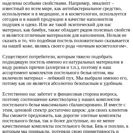
наделены особыми свойствами. Например, эвкалипт –
известный во всем мире, как антибактериальное средство,
используемое и в медицине, и в косметологии, используется
сегодня и в нашей продукции в качестве наполнителя
подушек и одеял. Или же такой экзотический для нас
материал, как бамбук, также обладает рядом полезных свойств
и является отличным материалом для наполнения. Нельзя не
сказать и то, что подобная постель положительно сказывается
на нашей коже, являясь своего рода «ночным косметологом».
Существуют потребители, которым тяжело подобрать
подходящую постель именно из натуральных материалов в
виду разных причин (аллергия и т.п.), поэтому в наш
ассортимент комплектов постельного белья оптом, мы
включили материал – лебяжий пух. Мы выбрали именно его,
потому как он является абсолютно безопасным и удобным.
Естественно нас заботит и финансовая сторона вопроса,
поэтому соотношение качество/цена у наших комплектов
постельного белья максимально сбалансировано. И вместе с
этим, ценовой спектр достаточно широк: для своих клиентов
Вы сможете предложить, как дорогие элитные комплекты
постельного белья, так и более доступные, но не менее
качественные комплекты постельного белья. Бязь и поплин, к
которым мы привыкли, потеряли свою примитивность и