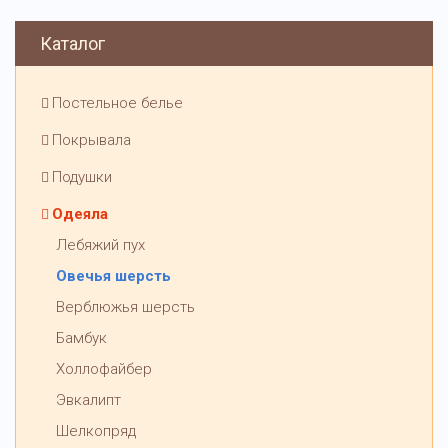
Каталог
Постельное белье
Покрывала
Подушки
Одеяла
Лебяжий пух
Овечья шерсть
Верблюжья шерсть
Бамбук
Холлофайбер
Эвкалипт
Шелкопряд