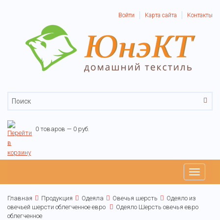
Войти
Карта сайта
Контакты
0 товаров — 0 руб.
Toggle
navigati
Главная
Продукция
Одеяла
Овечья шерсть
Одеяло из
овечьей шерсти облегченное евро
Одеяло Шерсть овечья евро
облегченное