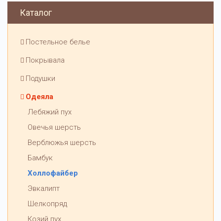
Каталог
Постельное белье
Покрывала
Подушки
Одеяла
Лебяжий пух
Овечья шерсть
Верблюжья шерсть
Бамбук
Холлофайбер
Эвкалипт
Шелкопряд
Козий пух