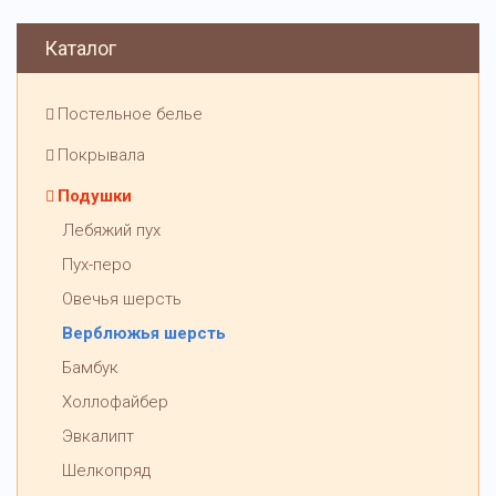
Каталог
Постельное белье
Покрывала
Подушки
Лебяжий пух
Пух-перо
Овечья шерсть
Верблюжья шерсть
Бамбук
Холлофайбер
Эвкалипт
Шелкопряд