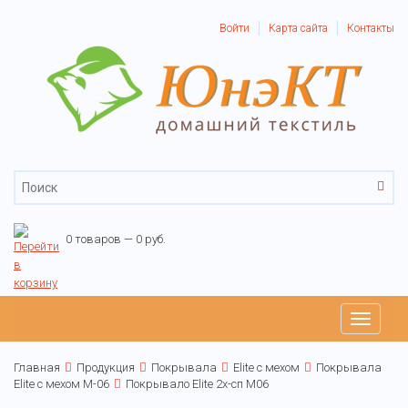
Войти
Карта сайта
Контакты
0 товаров — 0 руб.
Toggle
navigati
Главная
Продукция
Покрывала
Elite с мехом
Покрывала
Elite с мехом М-06
Покрывало Elite 2х-сп М06