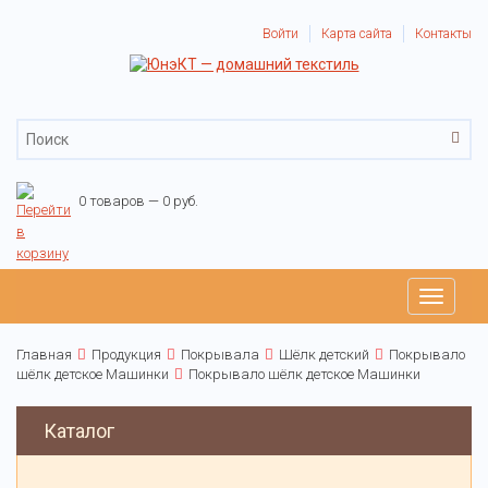
Войти
Карта сайта
Контакты
0 товаров — 0 руб.
Toggle
navigati
Главная
Продукция
Покрывала
Шёлк детский
Покрывало
шёлк детское Машинки
Покрывало шёлк детское Машинки
Каталог