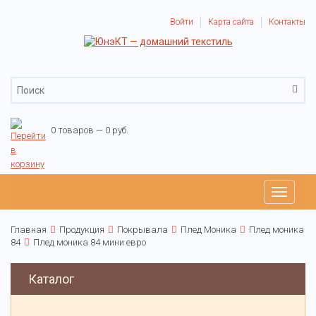
Войти
Карта сайта
Контакты
0 товаров — 0 руб.
Toggle
navigati
Главная
Продукция
Покрывала
Плед Моника
Плед моника
84
Плед моника 84 мини евро
Каталог