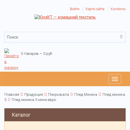
Войти
Карта сайта
Контакты
0 товаров — 0 руб.
Toggle
navigati
Главная
Продукция
Покрывала
Плед Моника
Плед моника
5
Плед моника 5 мини евро
Каталог