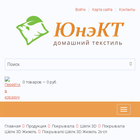
Войти
Карта сайта
Контакты
0 товаров — 0 руб.
Toggle
navigati
Главная
Продукция
Покрывала
Шёлк 3D
Покрывала
Шёлк 3D Жизель
Покрывало Шёлк 3D Жизель 2х-сп