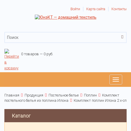
Войти
Карта сайта
Контакты
0 товаров — 0 руб.
Toggle
navigati
Главная
Продукция
Постельное белье
Поплин
Комплект
постельного белья из поплина Илона
Комплект поплин Илона 2 х-сп
Каталог