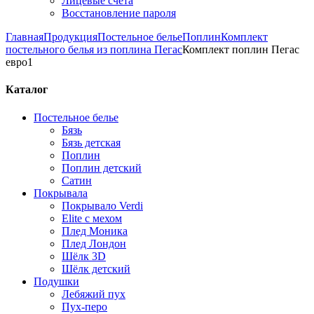
Лицевые счета
Восстановление пароля
Главная
Продукция
Постельное белье
Поплин
Комплект
постельного белья из поплина Пегас
Комплект поплин Пегас
евро1
Каталог
Постельное белье
Бязь
Бязь детская
Поплин
Поплин детский
Сатин
Покрывала
Покрывало Verdi
Elite с мехом
Плед Моника
Плед Лондон
Шёлк 3D
Шёлк детский
Подушки
Лебяжий пух
Пух-перо