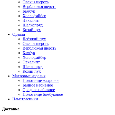
Овечья шерсть
Верблюжья шерсть
Бамбук
Холлофайбер
Эвкалипт
Шелкопряд
Козий пух
Одеяла
Лебяжий пух
Овечья шерсть
Верблюжья шерсть
Бамбук
Холлофайбер
Эвкалипт
Шелкопряд
Козий пух
Махровые изделия
Полотенце махровое
Банное набивное
Среднее набивное
Полотенце бамбуковое
Наматрасники
Доставка