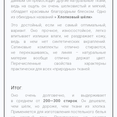
данным он превосходит другие натуральные ткани,
ведь на ощупь он очень шелковистый и мягкий,
обладает красивым благородным блеском. Одно
из обиходных названий
» Хлопковый шёлк»
.
Это достойный, если не самый оптимальный,
вариант. Оно прочное, износостойкое, легко
впитывает излишки влаги, не раздражает кожу,
ведь в нем нет синтетических вкраплений.
Сатиновые комплекты отлично стираются,
не перекашиваясь, не линяя – натуральные
материи вообще отлично держат цвет.
Перечисленные свойства характерны
практически для всех
«природных
» тканей.
Итог:
Оно очень долговечно, и выдерживает
в среднем от
200—300 стирок
. Он дешевле,
чем шёлк, но дороже, чем ткани из хлопка.
Применяется для изготовления постельного белья