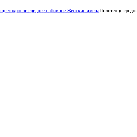
нце махровое среднее набивное Женские имена
Полотенце средн