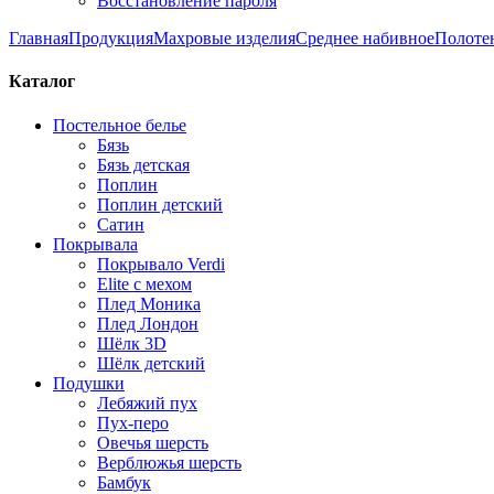
Восстановление пароля
Главная
Продукция
Махровые изделия
Среднее набивное
Полоте
Каталог
Постельное белье
Бязь
Бязь детская
Поплин
Поплин детский
Сатин
Покрывала
Покрывало Verdi
Elite с мехом
Плед Моника
Плед Лондон
Шёлк 3D
Шёлк детский
Подушки
Лебяжий пух
Пух-перо
Овечья шерсть
Верблюжья шерсть
Бамбук