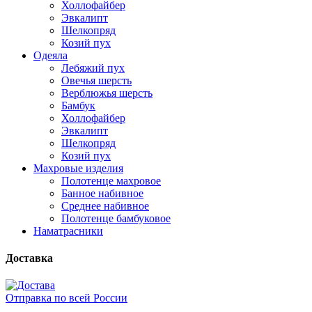
Холлофайбер
Эвкалипт
Шелкопряд
Козий пух
Одеяла
Лебяжий пух
Овечья шерсть
Верблюжья шерсть
Бамбук
Холлофайбер
Эвкалипт
Шелкопряд
Козий пух
Махровые изделия
Полотенце махровое
Банное набивное
Среднее набивное
Полотенце бамбуковое
Наматрасники
Доставка
Отправка по всей России