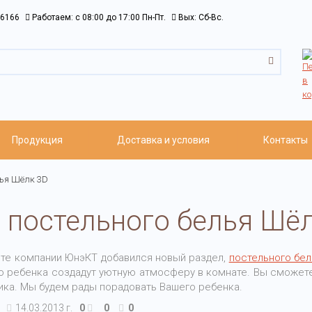
6166
Работаем: c 08:00 до 17:00 Пн-Пт.
Вых: Сб-Вс.
Продукция
Доставка и условия
Контакты
лья Шёлк 3D
 постельного белья Шё
йте компании ЮнэКТ добавился новый раздел,
постельного бе
о ребенка создадут уютную атмосферу в комнате. Вы сможете 
ика. Мы будем рады порадовать Вашего ребенка.
14.03.2013 г.
0
0
0