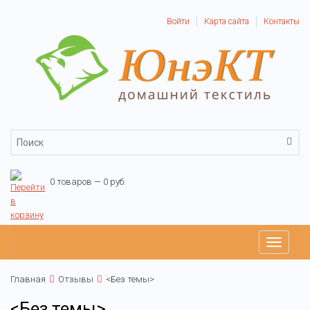
Войти
Карта сайта
Контакты
0 товаров — 0 руб.
Toggle
navigati
Главная
Отзывы
<Без темы>
<Без темы>