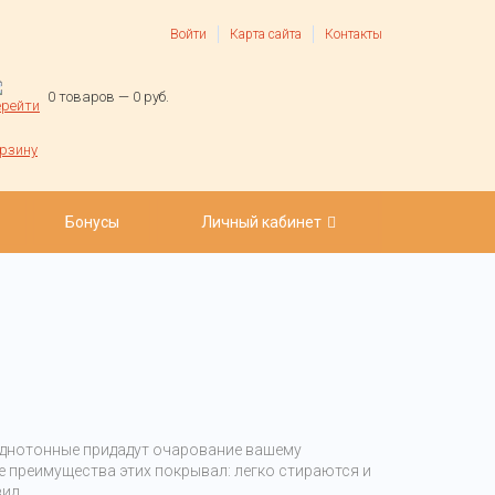
Войти
Карта сайта
Контакты
0 товаров — 0 руб.
Бонусы
Личный кабинет
днотонные придадут очарование вашему
е преимущества этих покрывал: легко стираются и
ид.