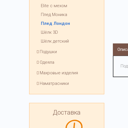
Elite с мехом
Плед Моника
Плед Лондон
Шёлк 3D
Шёлк детский
Опис
Подушки
Одеяла
Под
Махровые изделия
Наматрасники
Доставка