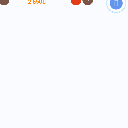
2 850
ья из
Комплект постельного белья из
сатина 915
2 850