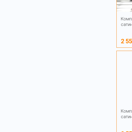
Комп
сати
2 5
Комп
сати