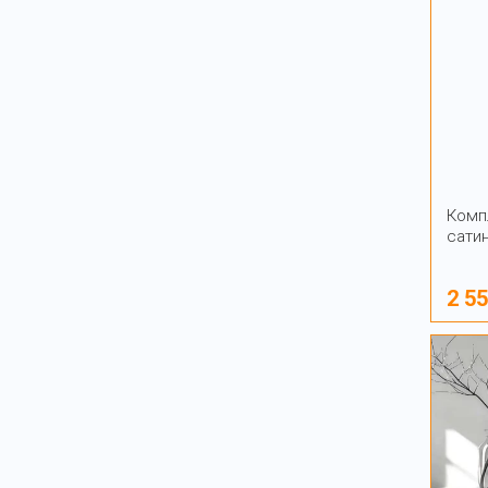
Комп
сати
2 5